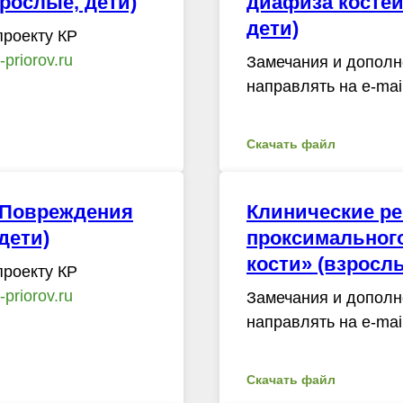
зрослые, дети)
диафиза костей
дети)
проекту КР
priorov.ru
Замечания и дополн
направлять на e-mai
Скачать файл
«Повреждения
Клинические р
дети)
проксимального
кости» (взрослы
проекту КР
priorov.ru
Замечания и дополн
направлять на e-mai
Скачать файл