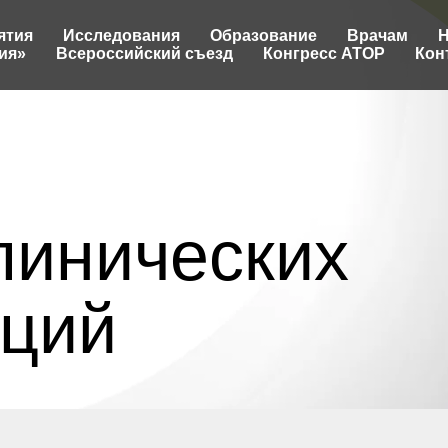
ятия
Исследования
Образование
Врачам
Н
ия»
Всероссийский съезд
Конгресс АТОР
Кон
линических
ций