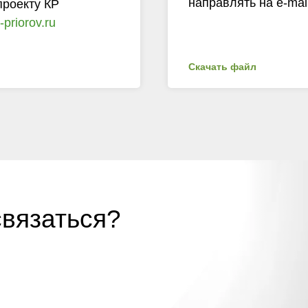
направлять на e-mai
проекту КР
priorov.ru
Скачать файл
связаться?