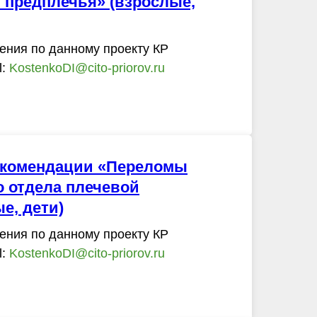
 предплечья» (взрослые,
ения по данному проекту КР
l:
KostenkoDI@cito-priorov.ru
екомендации «Переломы
 отдела плечевой
е, дети)
ения по данному проекту КР
l:
KostenkoDI@cito-priorov.ru