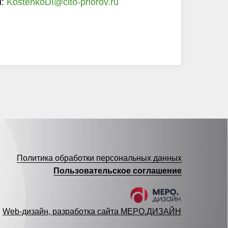
l:
KostenkoDI@cito-priorov.ru
Политика обработки персональных данных
Пользовательское соглашение
Web-дизайн, разработка сайта МЕРО.ДИЗАЙН