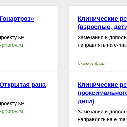
Гонартроз»
Клинические ре
(взрослые, дети
проекту КР
Замечания и дополн
priorov.ru
направлять на e-mai
Скачать файл
Открытая рана
Клинические р
проксимального
дети)
проекту КР
priorov.ru
Замечания и дополн
направлять на e-mai