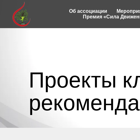
Об ассоциации
Меропри
Премия «Сила Движен
Проекты к
рекоменда