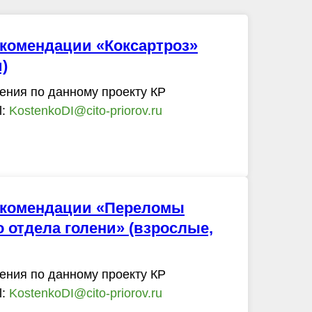
комендации «Коксартроз»
)
ения по данному проекту КР
l:
KostenkoDI@cito-priorov.ru
екомендации «Переломы
 отдела голени» (взрослые,
ения по данному проекту КР
l:
KostenkoDI@cito-priorov.ru