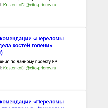
l:
KostenkoDI@cito-priorov.ru
екомендации «Переломы
дела костей голени»
)
ения по данному проекту КР
l:
KostenkoDI@cito-priorov.ru
екомендации «Переломы